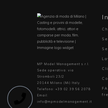
I
Ch
Se
Se
La
MP Model Management s.r.l.
Cl
Sede operativa: via
Stromboli 23/2
Co
20144 Milano (Mi) Italy
FA
Telefono: +39 02 39 56 2078
fr
Email:
info@mpmodelmanagement.it