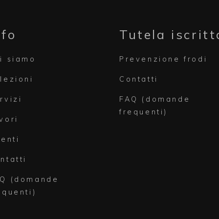
nfo
Tutela iscritt
i siamo
Prevenzione frodi
lezioni
Contatti
rvizi
FAQ (domande
frequenti)
vori
ienti
ntatti
Q (domande
equenti)